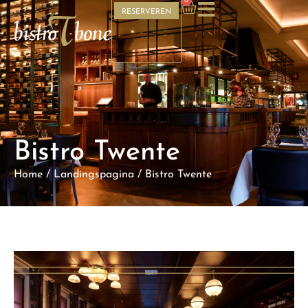
0
RESERVEREN
Bistro Twente
Home
/
Landingspagina
/
Bistro Twente