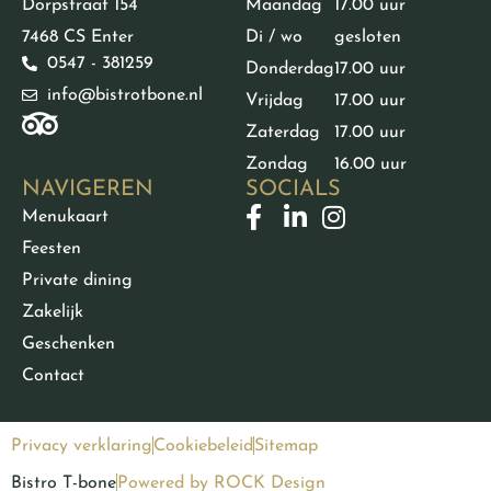
Dorpstraat 154
Maandag
17.00 uur
7468 CS Enter
Di / wo
gesloten
0547 - 381259
Donderdag
17.00 uur
info@bistrotbone.nl
Vrijdag
17.00 uur
Zaterdag
17.00 uur
Zondag
16.00 uur
NAVIGEREN
SOCIALS
Menukaart
Feesten
Private dining
Zakelijk
Geschenken
Contact
Privacy verklaring
Cookiebeleid
Sitemap
Bistro T-bone
Powered by ROCK Design