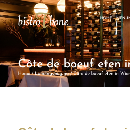
HOME
MENU
Côte de boeuf eten 
Home
/
Landingspagina
/
Côte de boeuf eten in Wie