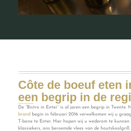
Côte de boeuf eten 
een begrip in de reg
De “Bistro in Enter” is al jaren een begrip in Twente.
brand
begin in februari 2016 verwelkomen wij u graag 
T-bone te Enter. Hier hopen wij u wederom te kunne
klassiekers, ons beroemde vlees van de houtskoolgrill