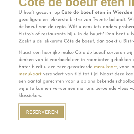
Côte de boeuf eten 
U heeft gezocht op
Côte de boeuf eten in Wierden
gezelligste en lekkerste bistro van Twente belandt. Wi
de boeuf van de regio. Wilt u eens iets anders prober
bistro’s of restaurants bij u in de buurt? Dan bent u b
Zoekt u de lekkerste Côte de boeuf, dan zoekt u Bistr
Naast een heerlijke malse Côte de boeuf serveren wij
denken van bijvoorbeeld een in roomboter gebakken z
Enter biedt u een zeer gevarieerde
menukaart
, voor 
menukaart
verandert van tijd tot tijd. Naast deze kaa
een aantal gerechten voor u op ons bekende schoolb
wij u te kunnen verwennen met ons beroemde vlees va
klassiekers.
RESERVEREN