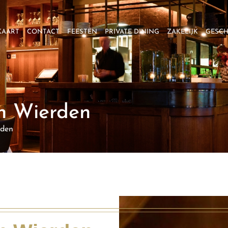
KAART
CONTACT
FEESTEN
PRIVATE DINING
ZAKELIJK
GESC
in Wierden
rden