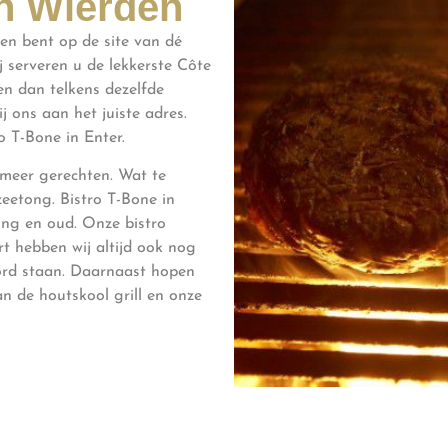
in Wierden
en bent op de site van dé
j serveren u de lekkerste Côte
en dan telkens dezelfde
ij ons aan het juiste adres.
o T-Bone in Enter.
 meer gerechten. Wat te
eetong. Bistro T-Bone in
jong en oud. Onze bistro
rt hebben wij altijd ook nog
ord staan. Daarnaast hopen
n de houtskool grill en onze