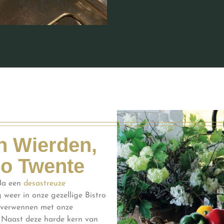
in Wierden,
io Twente
 Na een
desastreuze
weer in onze gezellige Bistro
n verwennen met onze
. Naast deze harde kern van