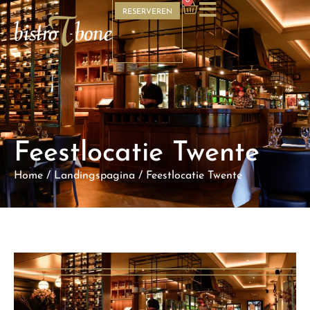
0
RESERVEREN
Feestlocatie Twente
Home
/
Landingspagina
/
Feestlocatie Twente