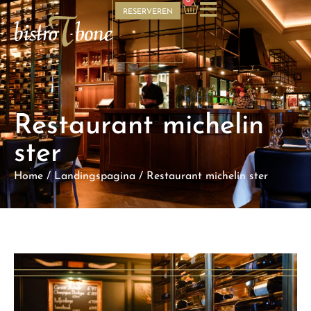
0
RESERVEREN
Restaurant michelin
ster
Home
/
Landingspagina
/
Restaurant michelin ster