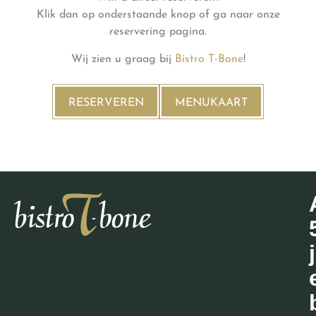
Klik dan op onderstaande knop of ga naar onze
reservering pagina.
Wij zien u graag bij
Bistro T-Bone
!
RESERVEREN
MENUKAART