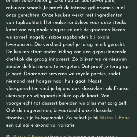
of een verse zeetong. Elke hap zit boordevol pure,
robuuste smaak. Je proeft de intense grillaroma’s in al
onze gerechten. Onze keuken werkt met ingrediënten
van topkwaliteit. Het malse rundvlees voor onze steaks
komt van regionale slagers en ook de groenten kiezen
we zoveel mogelijk seizoensgebonden bij lokale
leveranciers. Die versheid proef je terug in elk gerecht.
De keuken staat onder leiding van een gepassioneerde
chef-kok die graag innoveert. Zo blijven we vernieuwen
zonder de klassiekers te vergeten. Dat proef je terug op
je bord. Daarnaast serveren we royale porties, zodat
niemand met honger naar huis gaat. Naast
vleesgerechten vind je bij ons ook klassiekers als Franse
uiensoep en wijngaardslakken op de kaart. Van
voorgerecht tot dessert bereiden we alles met zorg zelf.
Ook de nagerechten, bijvoorbeeld onze klassieke
tiramisu, zijn huisgemaakt. Zo beleef je bij
Bistro T-Bone
een culinaire avond vol variatie.