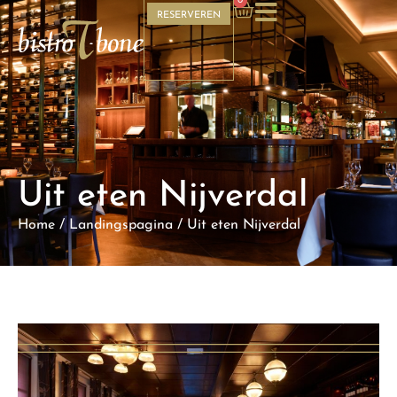
0
RESERVEREN
Uit eten Nijverdal
Home
/
Landingspagina
/
Uit eten Nijverdal